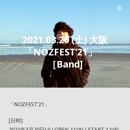
シンガーソングライター森良太のオフィシャルサイト
森良太オフィシャルサイト
2021.03.20 (土) 大阪
「NOZFEST’21」
［Band]
「NOZFEST’21」
[日時]
2021年3月20日(土) OPEN 11:00 / START 12:00