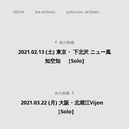
2021年
live archives
ryota mori -archives-
カ
テ
ゴ
リ
投
ー
前
前の投稿
稿
2021.02.13 (土) 東京・ 下北沢 ニュー風
の
ナ
知空知 ［Solo]
投
ビ
稿
ゲ
ー
次
次の投稿
2021.03.22 (月) 大阪・北堀江Vijon
の
シ
［Solo]
投
ョ
稿
ン