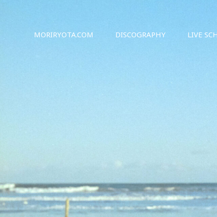
シンガーソングライター森良太のオフィシャルサイト
森良太オフィシャルサイト
MORIRYOTA.COM
DISCOGRAPHY
LIVE SC