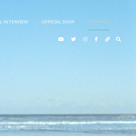
AL INTERVIEW
OFFICIAL SHOP
CONTACT
YouTube
twitter
Instagram
Facebook
note
検
索