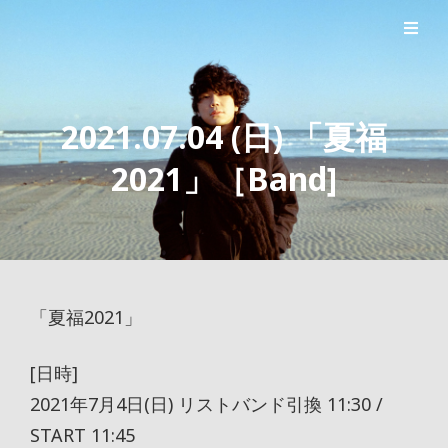
シンガーソングライター森良太のオフィシャルサイト
森良太オフィシャルサイト
2021.07.04 (日) 「夏福
2021」［Band]
「夏福2021」
[日時]
2021年7月4日(日) リストバンド引換 11:30 /
START 11:45