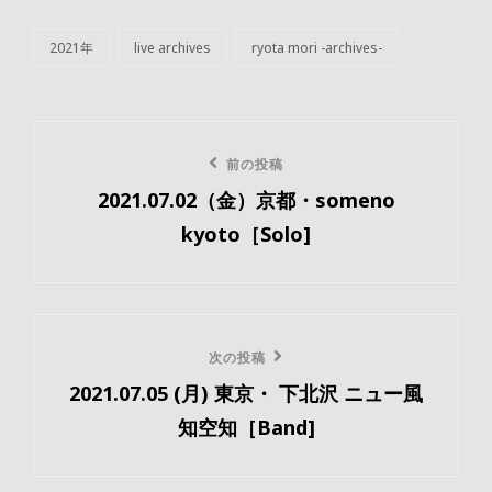
2021年
live archives
ryota mori -archives-
カ
テ
ゴ
リ
投
ー
前
前の投稿
稿
2021.07.02（金）京都・someno
の
ナ
kyoto［Solo]
投
ビ
稿
ゲ
ー
次
次の投稿
2021.07.05 (月) 東京・ 下北沢 ニュー風
の
シ
知空知［Band]
投
ョ
稿