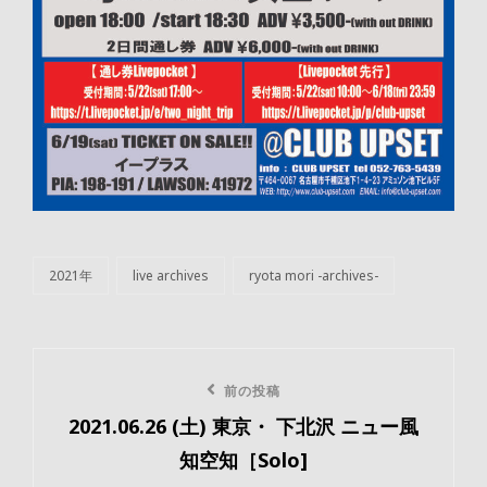
2021年
live archives
ryota mori -archives-
カ
テ
ゴ
リ
投
ー
前
前の投稿
稿
2021.06.26 (土) 東京・ 下北沢 ニュー風
の
ナ
知空知［Solo]
投