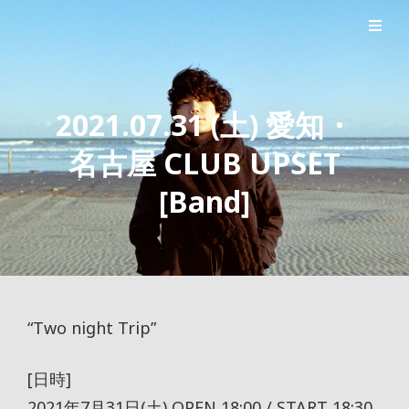
シンガーソングライター森良太のオフィシャルサイト
森良太オフィシャルサイト
2021.07.31 (土) 愛知・
名古屋 CLUB UPSET
[Band]
“Two night Trip”
[日時]
2021年7月31日(土) OPEN 18:00 / START 18:30