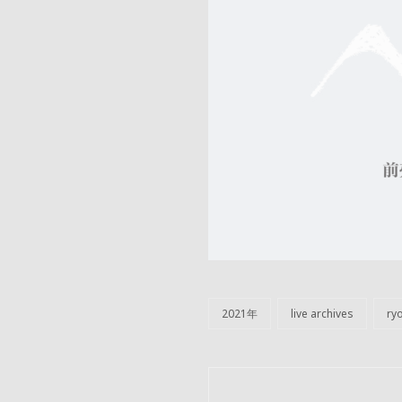
2021年
live archives
ryo
カ
テ
ゴ
リ
投
ー