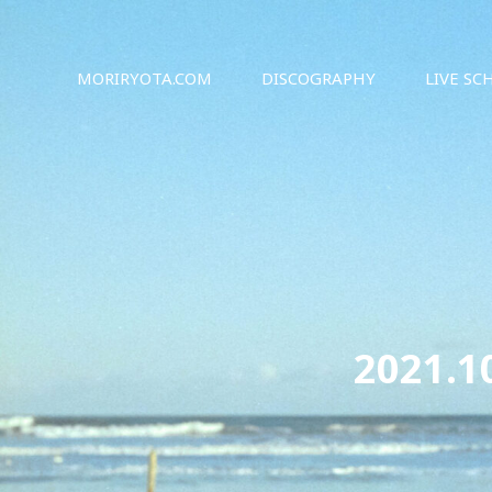
シンガーソングライター森良太のオフィシャルサイト
森良太オフィシャルサイト
MORIRYOTA.COM
DISCOGRAPHY
LIVE SC
2021