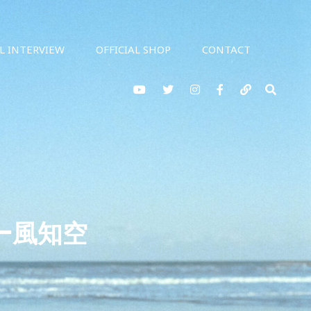
AL INTERVIEW
OFFICIAL SHOP
CONTACT
YouTube
twitter
Instagram
Facebook
note
検
索
ュー風知空