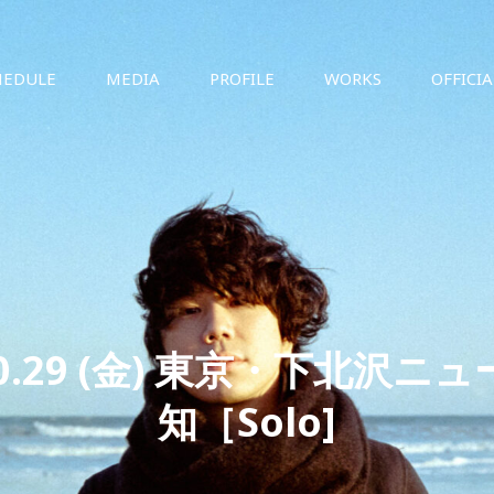
HEDULE
MEDIA
PROFILE
WORKS
OFFICI
.10.29 (金) 東京・下北沢ニ
知［Solo]