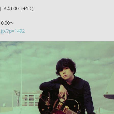
 ￥4,000（+1D）
:00〜
i.jp/?p=1492