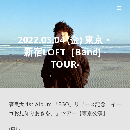
シンガーソングライター森良太のオフィシャルサイト
森良太オフィシャルサイト
2022.03.04 (金) 東京・
新宿LOFT［Band] -
TOUR-
森良太 1st Album 「EGO」リリース記念「イー
ゴお見知りおきを。」ツアー【東京公演】
[日時]