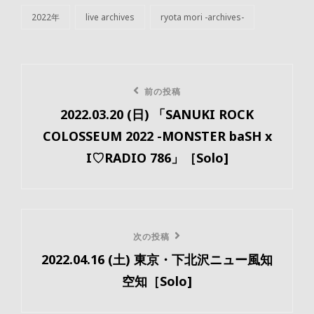
2022年
live archives
ryota mori -archives-
カ
テ
ゴ
リ
投
ー
前
前の投稿
稿
2022.03.20 (日) 「SANUKI ROCK
の
ナ
COLOSSEUM 2022 -MONSTER baSH x
投
ビ
I♡RADIO 786」［Solo]
稿
ゲ
ー
次
次の投稿
シ
2022.04.16 (土) 東京・下北沢ニュー風知
の
ョ
空知［Solo]
投
ン
稿