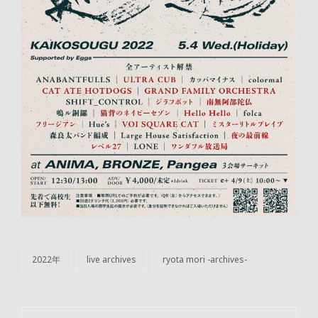
2022年
live archives
ryota mori -archives-
カ
テ
ゴ
リ