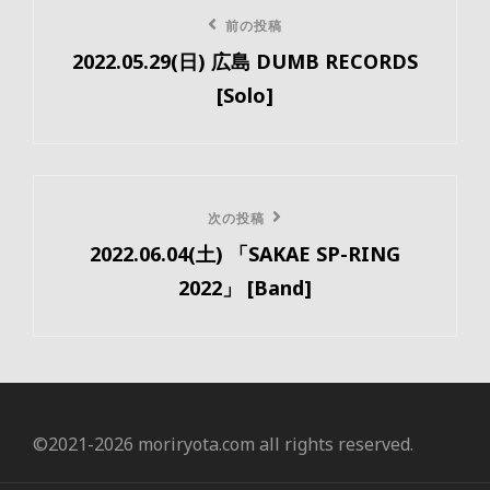
投
ー
前
前の投稿
稿
2022.05.29(日) 広島 DUMB RECORDS
の
ナ
[Solo]
投
ビ
稿
ゲ
ー
次
次の投稿
2022.06.04(土) 「SAKAE SP-RING
の
シ
2022」 [Band]
投
ョ
稿
ン
©️2021-2026 moriryota.com all rights reserved.