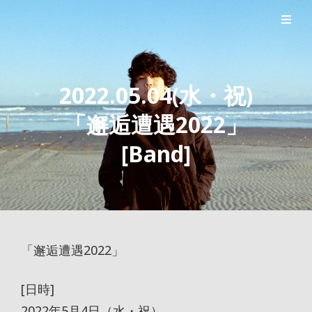
シンガーソングライター森良太のオフィシャルサイト
森良太オフィシャルサイト
2022.05.04(水・祝)
「邂逅遭遇2022」
[Band]
「邂逅遭遇2022」
[日時]
2022年5月4日（水・祝）