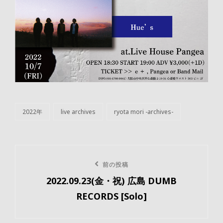
2022年
live archives
ryota mori -archives-
カ
テ
ゴ
リ
投
ー
前
前の投稿
稿
2022.09.23(金・祝) 広島 DUMB
の
ナ
RECORDS [Solo]
投
ビ
稿