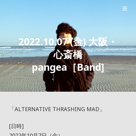
シンガーソングライター森良太のオフィシャルサイト
森良太オフィシャルサイト
2022.10.07 (金) 大阪・
心斎橋
pangea［Band]
「ALTERNATIVE THRASHING MAD」
[日時]
2022年10月7日（金）