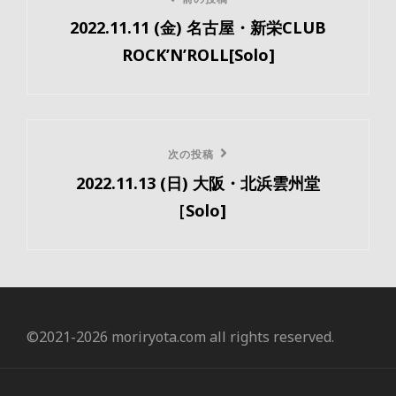
前
稿
2022.11.11 (金) 名古屋・新栄CLUB
の
ナ
ROCK’N’ROLL[Solo]
投
ビ
稿
ゲ
ー
次
次の投稿
2022.11.13 (日) 大阪・北浜雲州堂
の
シ
［Solo]
投
ョ
稿
ン
©️2021-2026 moriryota.com all rights reserved.