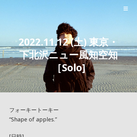
シンガーソングライター森良太のオフィシャルサイト
森良太オフィシャルサイト
2022.11.12 (土) 東京・
下北沢ニュー風知空知
［Solo]
フォーキートーキー
“Shape of apples.”
[日時]