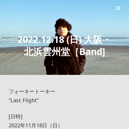
シンガーソングライター森良太のオフィシャルサイト
森良太オフィシャルサイト
2022.12.18 (日) 大阪・
北浜雲州堂［Band]
フォーキートーキー
“Last Flight”
[日時]
2022年11月18日（日）