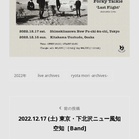
2022年
live archives
ryota mori -archives-
カ
テ
ゴ
リ
投
ー
前
前の投稿
稿
2022.12.17 (土) 東京・下北沢ニュー風知
の
ナ
空知［Band]
投
稿