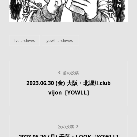
live archives
yowll -archivies-
カ
テ
ゴ
リ
投
ー
前
前の投稿
稿
2023.06.30 (金) 大阪・北堀江club
の
ナ
vijon［YOWLL]
投
ビ
稿
ゲ
ー
次
次の投稿
2023.06.26 (月) 千葉・LOOK［YOWLL]