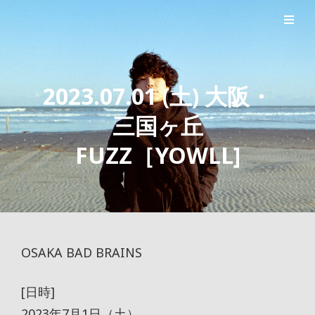
シンガーソングライター森良太のオフィシャルサイト
森良太オフィシャルサイト
2023.07.01 (土) 大阪・
三国ヶ丘
FUZZ［YOWLL]
OSAKA BAD BRAINS
[日時]
2023年7月1日（土）