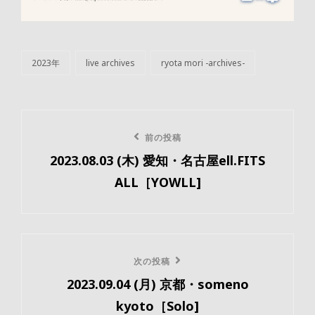
2023年
live archives
ryota mori -archives-
カ
テ
ゴ
リ
投
ー
前
前の投稿
稿
2023.08.03 (木) 愛知・名古屋ell.FITS
の
ナ
ALL［YOWLL]
投
ビ
稿
ゲ
ー
次
次の投稿
2023.09.04 (月) 京都・someno
の
シ
kyoto［Solo]
投