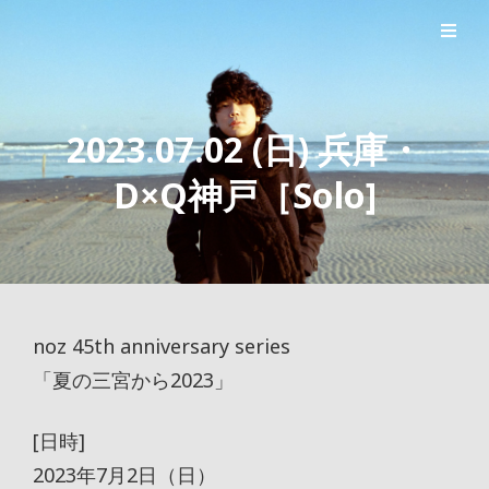
シンガーソングライター森良太のオフィシャルサイト
森良太オフィシャルサイト
2023.07.02 (日) 兵庫・
D×Q神戸［Solo]
noz 45th anniversary series
「夏の三宮から2023」
[日時]
2023年7月2日（日）