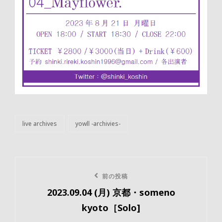
live archives
yowll -archivies-
カ
テ
ゴ
リ
投
ー
前
前の投稿
稿
2023.09.04 (月) 京都・someno
の
ナ
kyoto［Solo]
投