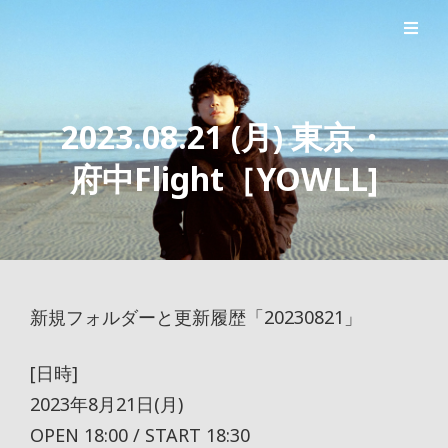
シンガーソングライター森良太のオフィシャルサイト
森良太オフィシャルサイト
2023.08.21 (月) 東京・
府中Flight［YOWLL]
新規フォルダーと更新履歴「20230821」
[日時]
2023年8月21日(月)
OPEN 18:00 / START 18:30