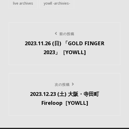
live archives
yowll -archivies-
カ
テ
ゴ
リ
投
ー
前
前の投稿
稿
2023.11.26 (日) 「GOLD FINGER
の
ナ
2023」［YOWLL]
投
ビ
稿
ゲ
ー
次
次の投稿
2023.12.23 (土) 大阪・寺田町
の
シ
Fireloop［YOWLL]
投
ョ
稿
ン