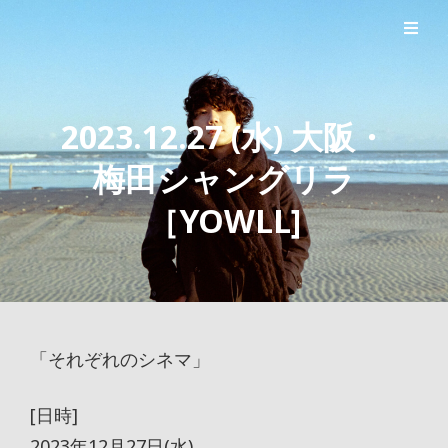
シンガーソングライター森良太のオフィシャルサイト
森良太オフィシャルサイト
2023.12.27 (水) 大阪・
梅田シャングリラ
［YOWLL]
「それぞれのシネマ」
[日時]
2023年12月27日(水)