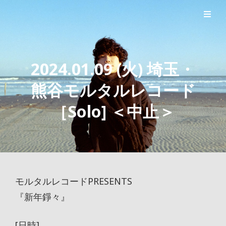
シンガーソングライター森良太のオフィシャルサイト
森良太オフィシャルサイト
2024.01.09 (火) 埼玉・
熊谷モルタルレコード
［Solo] ＜中止＞
モルタルレコードPRESENTS
『新年錚々』
[日時]