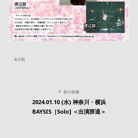
未分類
カ
テ
ゴ
リ
投
ー
前
前の投稿
稿
2024.01.10 (水) 神奈川・横浜
の
ナ
BAYSIS［Solo] ＜出演辞退＞
投
ビ
稿
ゲ