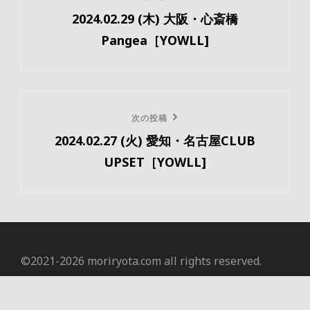
稿
2024.02.29 (木) 大阪・心斎橋
の
ナ
Pangea［YOWLL]
投
ビ
稿
ゲ
ー
次
次の投稿
2024.02.27 (火) 愛知・名古屋CLUB
の
シ
UPSET［YOWLL]
投
ョ
稿
ン
©️2021-2026 moriryota.com all rights reserved.