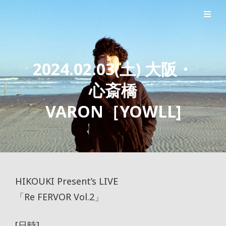
シンガーソングライター森良太のオフィシャルサイト
森良太オフィシャルサイト
2024.02.03(土) 大阪・
心斎橋
VARON［YOWLL]
HIKOUKI Present’s LIVE
「Re FERVOR Vol.2」
[日時]