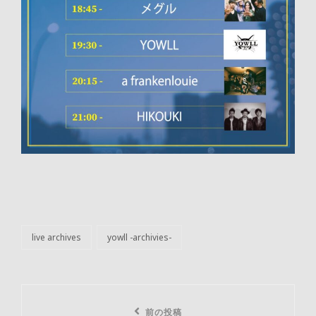
live archives
yowll -archivies-
カ
テ
ゴ
リ
投
ー
前
前の投稿