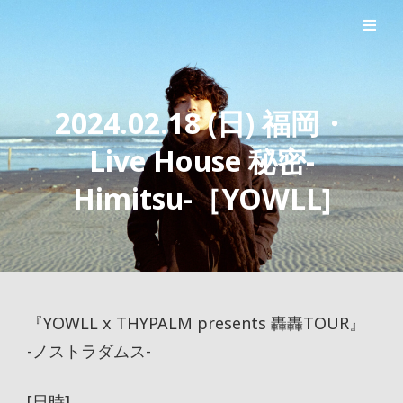
シンガーソングライター森良太のオフィシャルサイト
森良太オフィシャルサイト
2024.02.18 (日) 福岡・
Live House 秘密-
Himitsu-［YOWLL]
『YOWLL x THYPALM presents 轟轟TOUR』
-ノストラダムス-
[日時]