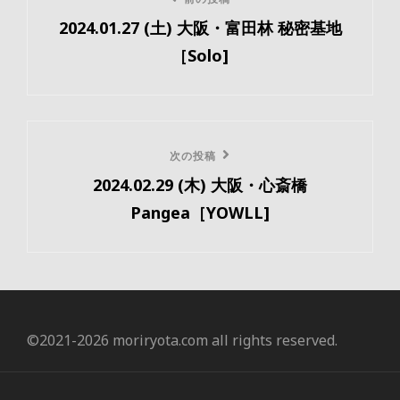
前
稿
2024.01.27 (土) 大阪・富田林 秘密基地
の
ナ
［Solo]
投
ビ
稿
ゲ
ー
次
次の投稿
2024.02.29 (木) 大阪・心斎橋
の
シ
Pangea［YOWLL]
投
ョ
稿
ン
©️2021-2026 moriryota.com all rights reserved.