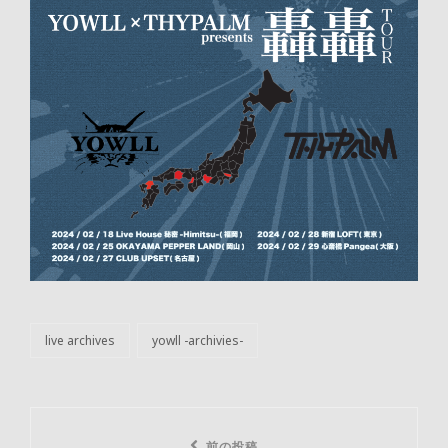
live archives
yowll -archivies-
カ
テ
ゴ
リ
投
ー
前の投稿