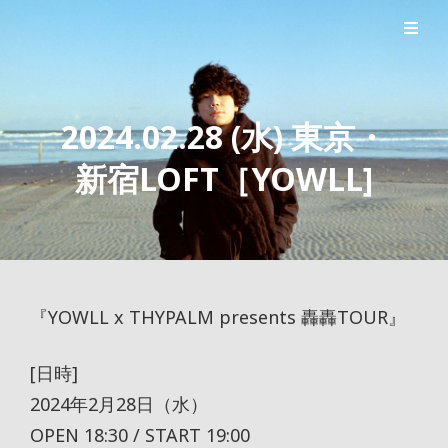
シンガーソングライター森良太のオフィシャルサイト
森良太オフィシャルサイト
2024.02.28 (水) 東京・
新宿LOFT［YOWLL]
『YOWLL x THYPALM presents 轟轟TOUR』
[日時]
2024年2月28日（水）
OPEN 18:30 / START 19:00