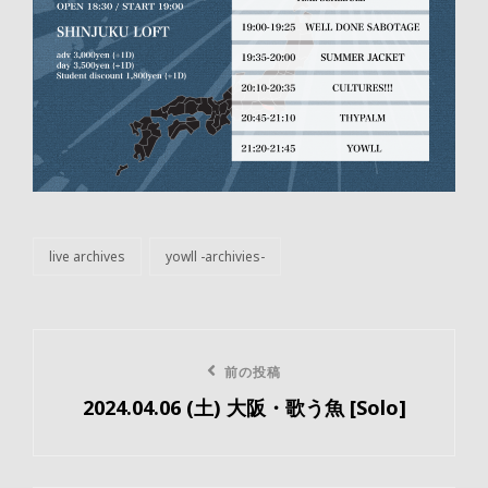
live archives
yowll -archivies-
カ
テ
ゴ
リ
投
ー
前
前の投稿
稿
2024.04.06 (土) 大阪・歌う魚 [Solo]
の
ナ
投
ビ
稿