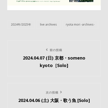
2024年/2025年
live archives
ryota mori -archives-
カ
テ
ゴ
リ
投
ー
前
前の投稿
稿
2024.04.07 (日) 京都・someno
の
ナ
kyoto［Solo]
投
ビ
稿
ゲ
ー
次
次の投稿
2024.04.06 (土) 大阪・歌う魚 [Solo]
の
シ