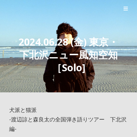
シンガーソングライター森良太のオフィシャルサイト
森良太オフィシャルサイト
2024.06.28 (金) 東京・
下北沢ニュー風知空知
［Solo]
犬派と猫派
-渡辺諒と森良太の全国弾き語りツアー 下北沢
編-