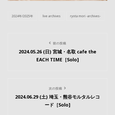
2024年/2025年
live archives
ryota mori -archives-
カ
テ
ゴ
リ
投
ー
前
前の投稿
稿
2024.05.26 (日) 宮城・名取 cafe the
の
ナ
EACH TIME［Solo]
投
ビ
稿
ゲ
ー
次
次の投稿
2024.06.29 (土) 埼玉・熊谷モルタルレコ
の
シ
ード［Solo]
投
ョ
稿