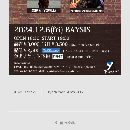
2024年/2025年
ryota mori -archives-
カ
テ
ゴ
リ
投
ー
前
前の投稿
稿