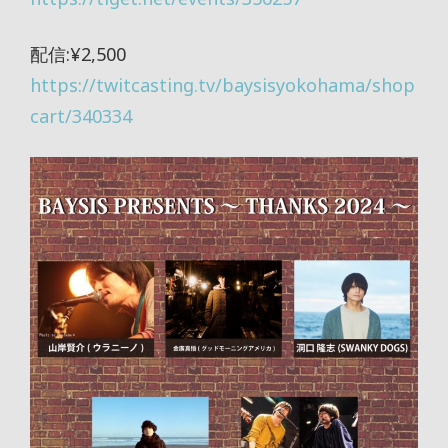
配信:¥2,500
https://twitcasting.tv/baysisyokohama/shop
cart/340334