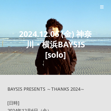
シンガーソングライター森良太のオフィシャルサイト
森良太オフィシャルサイト
2024.12.06 (金) 神奈
川・横浜BAYSIS
[solo]
BAYSIS PRESENTS ～THANKS 2024～
[日時]
2024年12月6日（金）