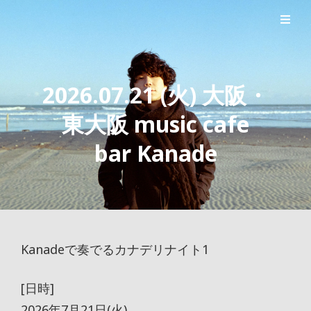
シンガーソングライター森良太のオフィシャルサイト
森良太オフィシャルサイト
2026.07.21 (火) 大阪・
東大阪 music cafe
bar Kanade
Kanadeで奏でるカナデリナイト1
[日時]
2026年7月21日(火)