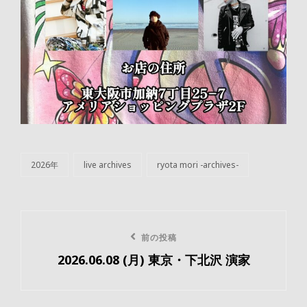
2026年
live archives
ryota mori -archives-
カ
テ
ゴ
リ
投
ー
前
前の投稿
稿
2026.06.08 (月) 東京・下北沢 演家
の
ナ
投
ビ
稿