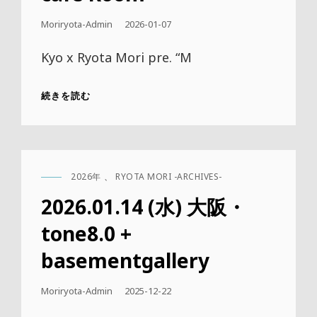
公
Moriryota-Admin
2026-01-07
開
日
Kyo x Ryota Mori pre. “M
2026.02.05
続きを読む
(木)
大
阪・
CAFE
ROOM
2026年
、
RYOTA MORI -ARCHIVES-
+
CAT
LINKS
2026.01.14 (水) 大阪・
tone8.0 +
basementgallery
公
Moriryota-Admin
2025-12-22
開