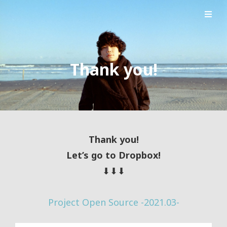
シンガーソングライター森良太のオフィシャルサイト
森良太オフィシャルサイト
Thank you!
Thank you!
Let’s go to Dropbox!
⬇︎⬇︎⬇︎
Project Open Source -2021.03-