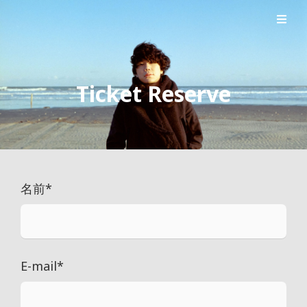
シンガーソングライター森良太のオフィシャルサイト
森良太オフィシャルサイト
Ticket Reserve
名前
*
E-mail
*