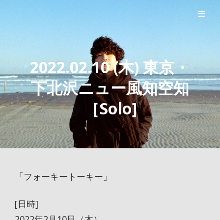
シンガーソングライター森良太のオフィシャルサイト
森良太オフィシャルサイト
2022.02.10 (木) 東京・
下北沢ニュー風知空知
［Solo]
「フォーキートーキー」
[日時]
2022年2月10日（木）