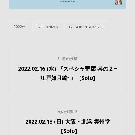
2022年
live archives
ryota mori -archives-
カ
テ
ゴ
リ
投
ー
前
前の投稿
稿
2022.02.16 (水) 『スペシャ寄席 其の２~
の
ナ
江戸如月編~』［Solo]
投
ビ
稿
ゲ
ー
次
次の投稿
2022.02.13 (日) 大阪・北浜 雲州堂
の
シ
［Solo]
投