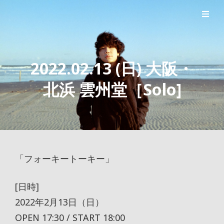
シンガーソングライター森良太のオフィシャルサイト
森良太オフィシャルサイト
2022.02.13 (日) 大阪・
北浜 雲州堂［Solo]
「フォーキートーキー」
[日時]
2022年2月13日（日）
OPEN 17:30 / START 18:00