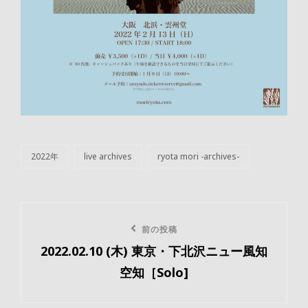
2022年
live archives
ryota mori -archives-
カ
テ
ゴ
リ
投
ー
前
前の投稿
稿
2022.02.10 (木) 東京・下北沢ニュー風知
の
ナ
空知［Solo]
投
ビ
稿