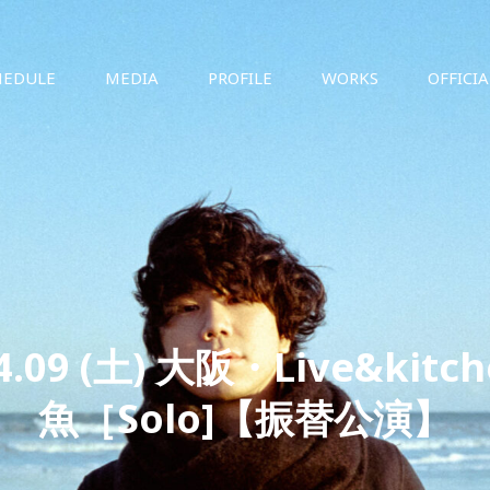
HEDULE
MEDIA
PROFILE
WORKS
OFFICI
04.09 (土) 大阪・Live&kitc
魚［Solo]【振替公演】