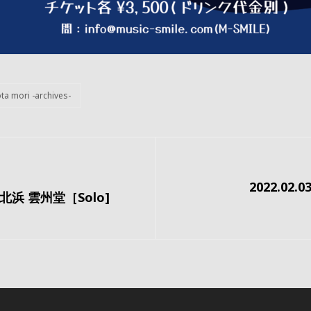
ta mori -archives-
次
2022.02.
の
阪・北浜 雲州堂［Solo]
投
稿