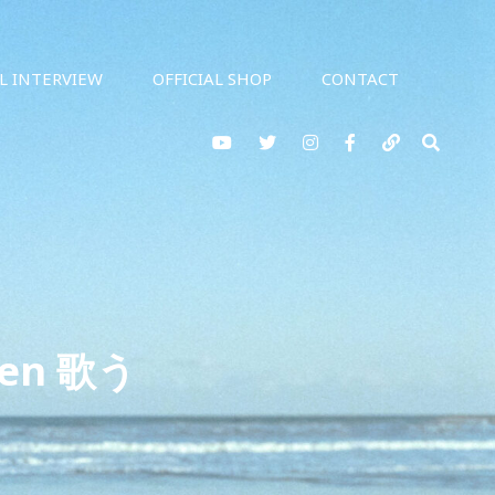
AL INTERVIEW
OFFICIAL SHOP
CONTACT
YouTube
twitter
Instagram
Facebook
note
検
索
hen 歌う