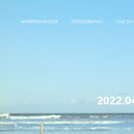
シンガーソングライター森良太のオフィシャルサイト
森良太オフィシャルサイト
MORIRYOTA.COM
DISCOGRAPHY
LIVE SC
2022.