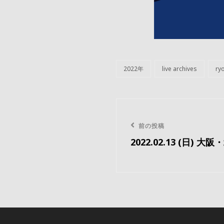
2022年
live archives
ryo
カ
テ
ゴ
リ
投
ー
稿
前
前の投稿
2022.02.13 (日) 大
の
ナ
投
ビ
稿
ゲ
ー