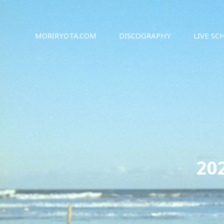
シンガーソングライター森良太のオフィシャルサイト
森良太オフィシャルサイト
MORIRYOTA.COM
DISCOGRAPHY
LIVE SC
20