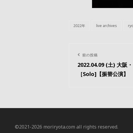
2022年
live archives
ryo
カ
テ
ゴ
リ
投
ー
前
前の投稿
稿
2022.04.09 (土) 大阪
の
［Solo]【振替公演】
ナ
投
稿
ビ
ゲ
ー
©️2021-2026 moriryota.com all rights reserved.
シ