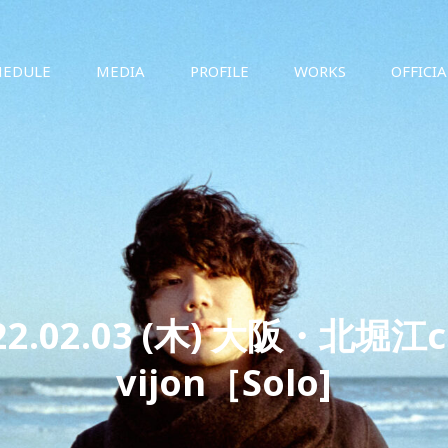
HEDULE
MEDIA
PROFILE
WORKS
OFFICI
22.02.03 (木) 大阪・北堀江c
vijon［Solo]