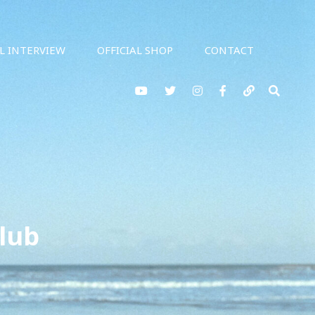
AL INTERVIEW
OFFICIAL SHOP
CONTACT
YouTube
twitter
Instagram
Facebook
note
検
索
lub