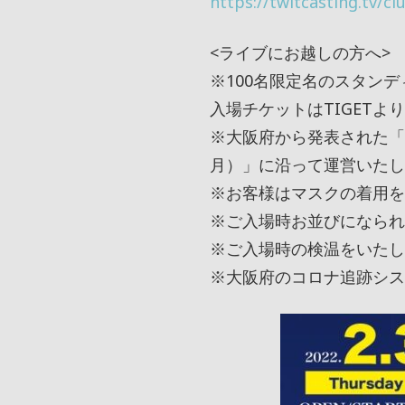
https://twitcasting.tv/c
<ライブにお越しの方へ>
※100名限定名のスタン
入場チケットはTIGETよ
※大阪府から発表された「
月）」に沿って運営いたし
※お客様はマスクの着用を
※ご入場時お並びになられ
※ご入場時の検温をいたし
※大阪府のコロナ追跡シス