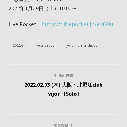
2022年1月29日（土）10:00〜
Live Pocket：
https://t.livepocket.jp/e/i69lu
2022年
live archives
ryota mori -archives-
カ
テ
ゴ
リ
投
ー
前
前の投稿
稿
2022.02.03 (木) 大阪・北堀江club
の
ナ
vijon［Solo]
投
ビ
稿
ゲ
ー
次
次の投稿