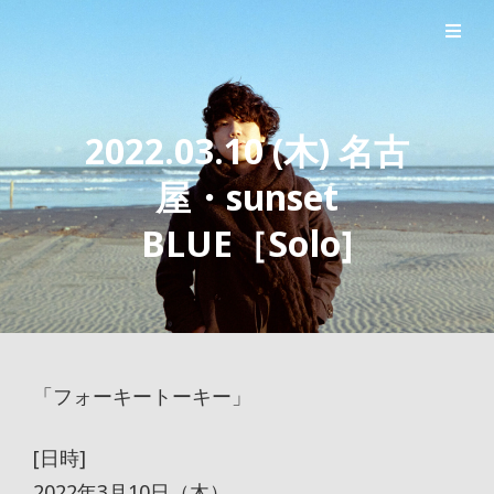
シンガーソングライター森良太のオフィシャルサイト
森良太オフィシャルサイト
2022.03.10 (木) 名古
屋・sunset
BLUE［Solo]
「フォーキートーキー」
[日時]
2022年3月10日（木）