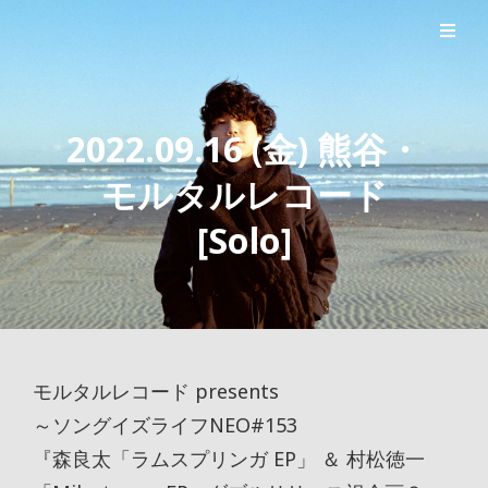
シンガーソングライター森良太のオフィシャルサイト
森良太オフィシャルサイト
2022.09.16 (金) 熊谷・
モルタルレコード
[Solo]
モルタルレコード presents
～ソングイズライフNEO#153
『森良太「ラムスプリンガ EP」 ＆ 村松徳一