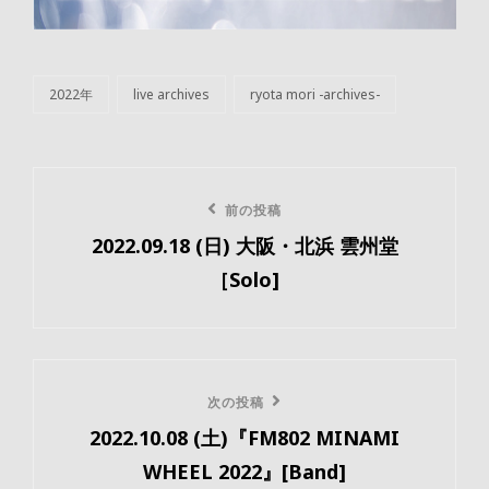
2022年
live archives
ryota mori -archives-
カ
テ
ゴ
リ
投
ー
前
前の投稿
稿
2022.09.18 (日) 大阪・北浜 雲州堂
の
ナ
［Solo]
投
ビ
稿
ゲ
ー
次
次の投稿
2022.10.08 (土)『FM802 MINAMI
の
シ
WHEEL 2022』[Band]
投