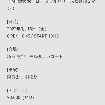
「Milestone」EP ダブルリリース祝企画２マ
ン！』
[日時]
2022年9月16日（金）
OPEN 18:45 / START 19:15
[会場]
埼玉 熊谷 モルタルレコード
[出演]
森良太 、村松徳一
[チケット]
¥3,000（+1D）