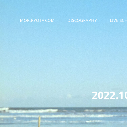
シンガーソングライター森良太のオフィシャルサイト
森良太オフィシャルサイト
MORIRYOTA.COM
DISCOGRAPHY
LIVE SC
2022.