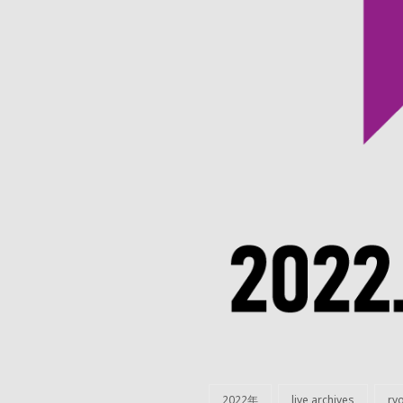
2022年
live archives
ryo