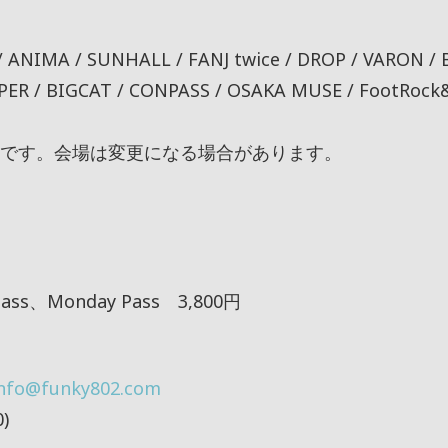
/ ANIMA / SUNHALL / FANJ twice / DROP / VARON / 
PER / BIGCAT / CONPASS / OSAKA MUSE / FootRock
です。会場は変更になる場合があります。
 Pass、Monday Pass 3,800円
info@funky802.com
)