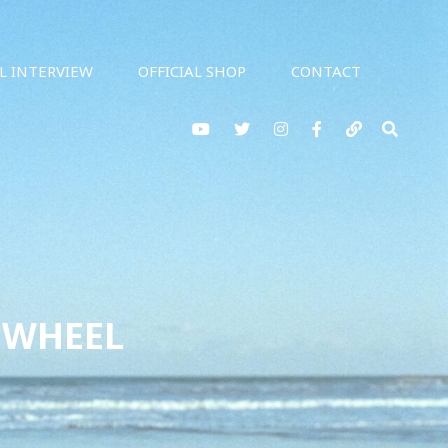
AL INTERVIEW
OFFICIAL SHOP
CONTACT
YouTube
twitter
Instagram
Facebook
note
検
索
 WHEEL