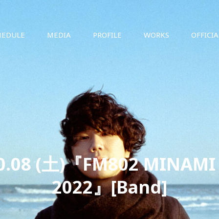
HEDULE
MEDIA
PROFILE
WORKS
OFFICI
10.08 (土)『FM802 MINAMI
2022』[Band]