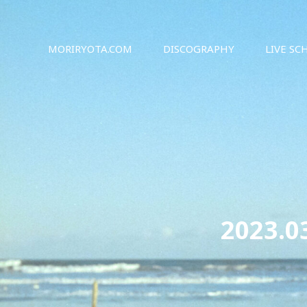
シンガーソングライター森良太のオフィシャルサイト
森良太オフィシャルサイト
MORIRYOTA.COM
DISCOGRAPHY
LIVE SC
2023