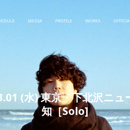
HEDULE
MEDIA
PROFILE
WORKS
OFFICI
.03.01 (水) 東京・下北沢ニ
知［Solo]