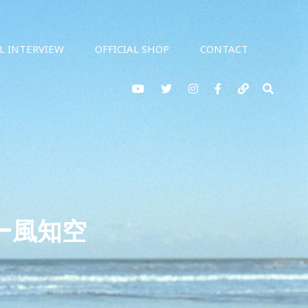
AL INTERVIEW
OFFICIAL SHOP
CONTACT
YouTube
twitter
Instagram
Facebook
note
検
索
ュー風知空