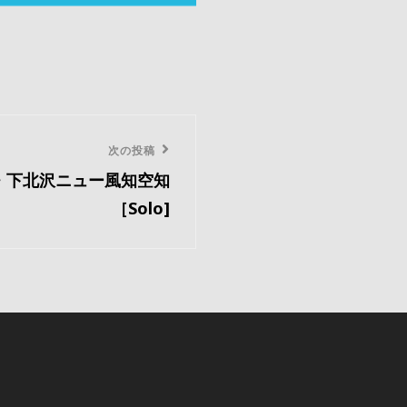
次の投稿
) 東京・下北沢ニュー風知空知
［Solo]