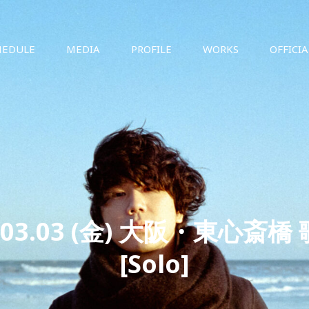
HEDULE
MEDIA
PROFILE
WORKS
OFFICI
3.03.03 (金) 大阪・東心斎橋
[Solo]