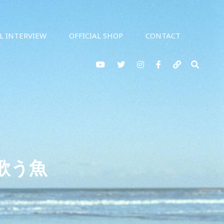
AL INTERVIEW
OFFICIAL SHOP
CONTACT
YouTube
twitter
Instagram
Facebook
note
検
索
 歌う魚