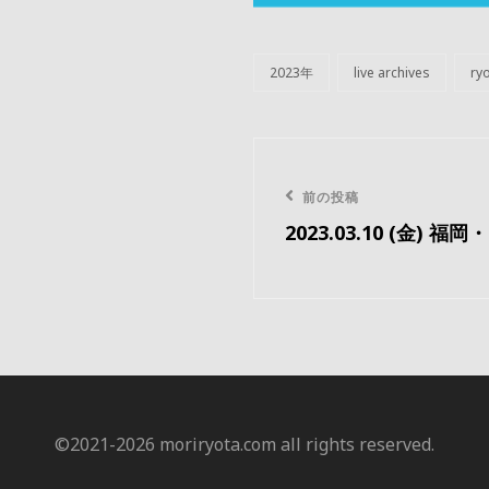
2023年
live archives
ryo
カ
テ
ゴ
リ
投
ー
稿
前
前の投稿
2023.03.10 (金) 福岡・
の
ナ
投
ビ
稿
ゲ
ー
©️2021-2026 moriryota.com all rights reserved.
シ