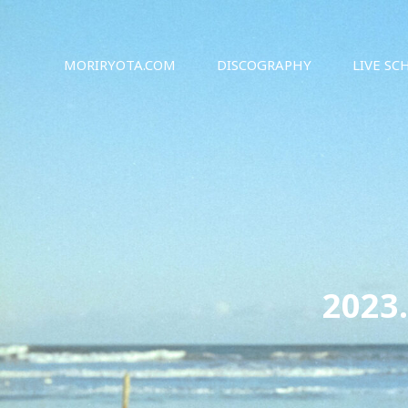
シンガーソングライター森良太のオフィシャルサイト
森良太オフィシャルサイト
MORIRYOTA.COM
DISCOGRAPHY
LIVE SC
202