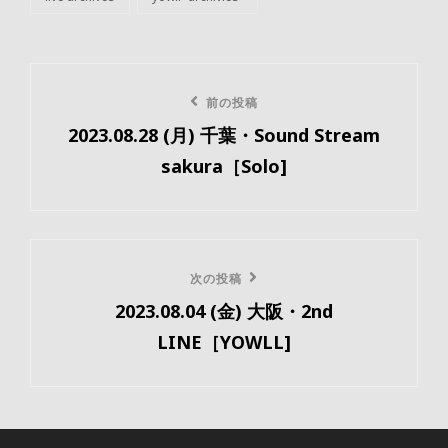
カ
テ
ゴ
リ
投
ー
前
前の投稿
稿
2023.08.28 (月) 千葉・Sound Stream
の
ナ
sakura［Solo]
投
ビ
稿
ゲ
ー
次
次の投稿
2023.08.04 (金) 大阪・2nd
の
シ
LINE［YOWLL]
投
ョ
稿
ン