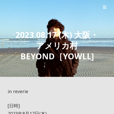
シンガーソングライター森良太のオフィシャルサイト
森良太オフィシャルサイト
2023.08.17 (木) 大阪・
アメリカ村
BEYOND［YOWLL]
in reverie
[日時]
2023年8月17日(木)