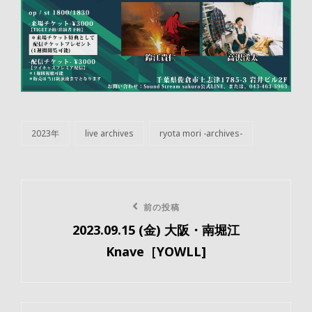
2023年
live archives
ryota mori -archives-
カ
テ
ゴ
リ
投
ー
前
前の投稿
稿
2023.09.15 (金) 大阪・南堀江
の
ナ
Knave［YOWLL]
投
ビ
稿
ゲ