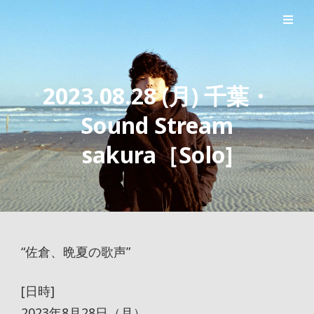
シンガーソングライター森良太のオフィシャルサイト
森良太オフィシャルサイト
2023.08.28 (月) 千葉・
Sound Stream
sakura［Solo]
“佐倉、晩夏の歌声”
[日時]
2023年8月28日（月）