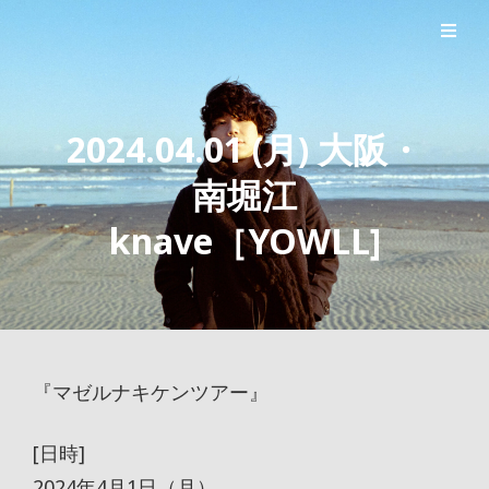
シンガーソングライター森良太のオフィシャルサイト
森良太オフィシャルサイト
2024.04.01 (月) 大阪・
南堀江
knave［YOWLL]
『マゼルナキケンツアー』
[日時]
2024年4月1日（月）