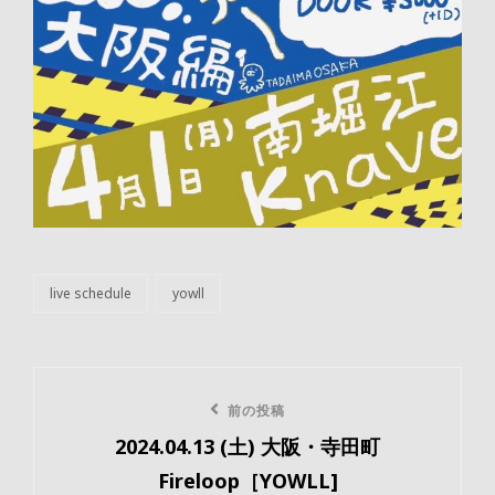
live schedule
yowll
カ
テ
ゴ
リ
投
ー
前
前の投稿
稿
2024.04.13 (土) 大阪・寺田町
の
ナ
Fireloop［YOWLL]
投