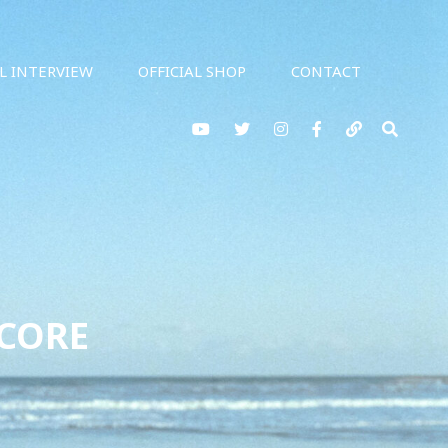
AL INTERVIEW
OFFICIAL SHOP
CONTACT
YouTube
twitter
Instagram
Facebook
note
検
索
CORE