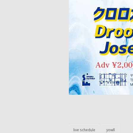
live schedule
yowll