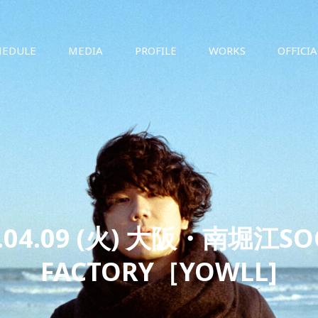
HEDULE
MEDIA
PROFILE
WORKS
OFFICI
4.04.09 (火) 大阪・南堀江SO
FACTORY［YOWLL]