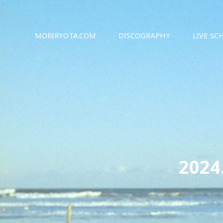
シンガーソングライター森良太のオフィシャルサイト
森良太オフィシャルサイト
MORIRYOTA.COM
DISCOGRAPHY
LIVE SC
202