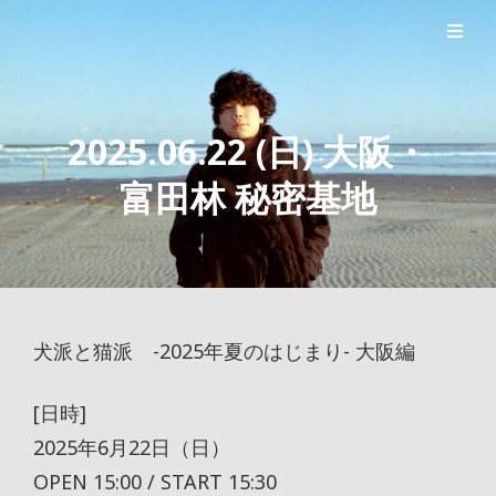
シンガーソングライター森良太のオフィシャルサイト
森良太オフィシャルサイト
2025.06.22 (日) 大阪・
富田林 秘密基地
犬派と猫派 -2025年夏のはじまり- 大阪編
[日時]
2025年6月22日（日）
OPEN 15:00 / START 15:30