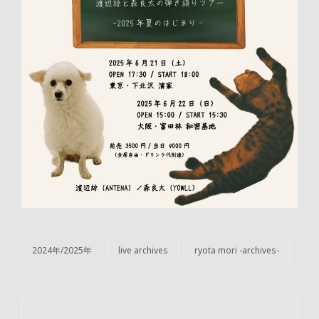
2024年/2025年
live archives
ryota mori -archives-
カ
テ
ゴ
リ
投
ー