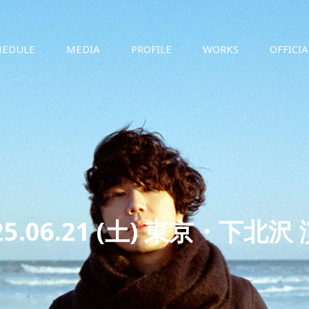
HEDULE
MEDIA
PROFILE
WORKS
OFFICI
25.06.21 (土) 東京・下北沢