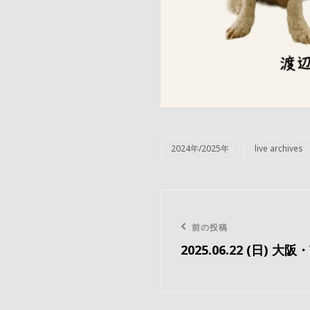
2024年/2025年
live archives
カ
テ
ゴ
リ
投
ー
稿
前
前の投稿
2025.06.22 (日) 
の
ナ
投
ビ
稿