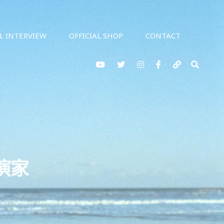
AL INTERVIEW
OFFICIAL SHOP
CONTACT
YouTube
twitter
Instagram
Facebook
note
検
索
 演家