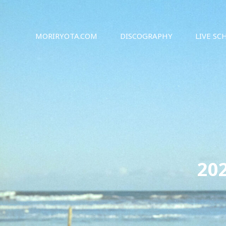
シンガーソングライター森良太のオフィシャルサイト
森良太オフィシャルサイト
MORIRYOTA.COM
DISCOGRAPHY
LIVE SC
20