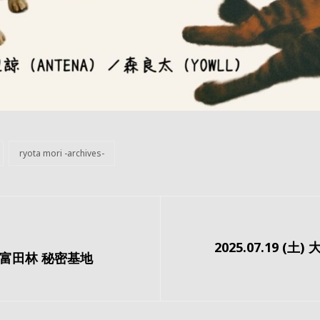
ryota mori -archives-
次
2025.07.19 (土
の
大阪・富田林 秘密基地
投
稿