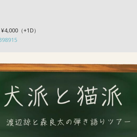
 ¥4,000（+1D）
/398915