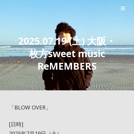
シンガーソングライター森良太のオフィシャルサイト
森良太オフィシャルサイト
2025.07.19 (土) 大阪・
枚方sweet music
ReMEMBERS
「BLOW OVER」
[日時]
2025年7月19日（土）