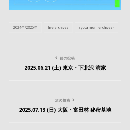
2024年/2025年
live archives
ryota mori -archives-
カ
テ
ゴ
リ
投
ー
前
前の投稿
稿
2025.06.21 (土) 東京・下北沢 演家
の
ナ
投
ビ
稿
ゲ
次
次の投稿
ー
2025.07.13 (日) 大阪・富田林 秘密基地
の
投
シ
稿