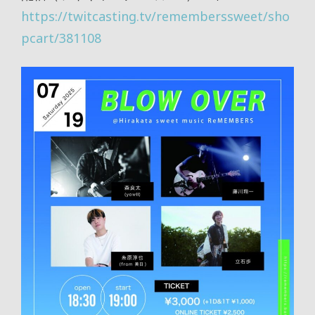
https://twitcasting.tv/rememberssweet/sho
pcart/381108